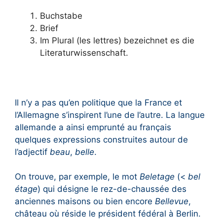
Buchstabe
Brief
Im Plural (les lettres) bezeichnet es die
Literaturwissenschaft.
Il n’y a pas qu’en politique que la France et
l’Allemagne s’inspirent l’une de l’autre. La langue
allemande a ainsi emprunté au français
quelques expressions construites autour de
l’adjectif
beau
,
belle
.
On trouve, par exemple, le mot
Beletage
(<
bel
étage
) qui désigne le rez-de-chaussée des
anciennes maisons ou bien encore
Bellevue
,
château où réside le président fédéral à Berlin.