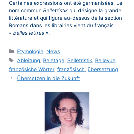
Certaines expressions ont été germanisées. Le
nom commun
Belletristik
qui désigne la grande
littérature et qui figure au-dessus de la section
Romans dans les librairies vient du français
«
belles lettres
».
Kategorien
Etymologie
,
News
Schlagwörter
Ableitung
,
Beletage
,
Belletristik
,
Bellevue
,
französiche Wörter
,
französisch
,
übersetzung
Übersetzen in die Zukunft