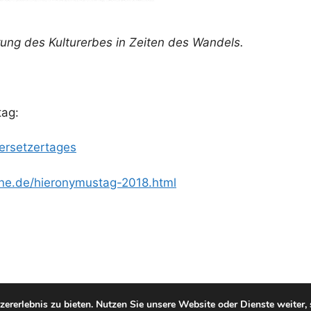
ung des Kulturerbes in Zeiten des Wandels.
tag:
ersetzertages
ne.de/hieronymustag-2018.html
© 2026 Morlot Übersetzungen
• Erstellt mit
GeneratePress
ererlebnis zu bieten. Nutzen Sie unsere Website oder Dienste weiter